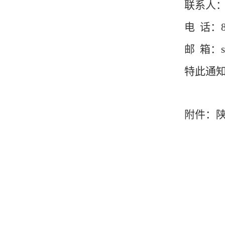
联系人
电 话：88
邮 箱：sx-
特此通
附件：