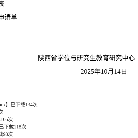
表
申请单
陕西省学位与研究生教育研究中心
2025年10月14日
cx
】已下载
134
次
次
载
105
次
已下载
118
次
载
93
次